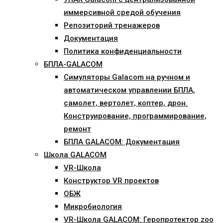
иммерсивной средой обучения
Репозиторий тренажеров
Документация
Политика конфиденциальности
БПЛА-GALACOM
Симуляторы Galacom на ручном и
автоматическом управлении БПЛА,
самолет, вертолет, коптер, дрон.
Конструирование, программирование,
ремонт
БПЛА GALACOM: Документация
Школа GALACOM
VR-Школа
Конструктор VR проектов
ОБЖ
Микробиология
VR-Школа GALACOM: Геропротектор zoo