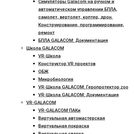
Симуляторы Galacom на ручном и
автоматическом управлении БПЛА,
самолет, вертолет, коптер, дрон.
Конструирование, программирование,
ремонт
БПЛА GALACOM: Документация
Школа GALACOM
VR-Школа
Конструктор VR проектов
ОБЖ
Микробиология
VR-Школа GALACOM: Геропротектор zoo
VR-Школа GALACOM: Документация
VR-GALACOM
VR-GALACOM ПАКи
Виртуальная автомастерская
Виртуальная покраска
Виртуальная сварка