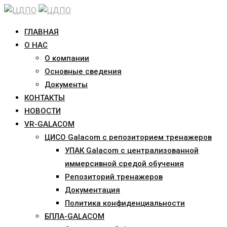
Skip
to
ГЛАВНАЯ
content
О НАС
О компании
Основные сведения
Документы
КОНТАКТЫ
НОВОСТИ
VR-GALACOM
ЦИСО Galacom с репозиторием тренажеров
УПАК Galacom с централизованной
иммерсивной средой обучения
Репозиторий тренажеров
Документация
Политика конфиденциальности
БПЛА-GALACOM