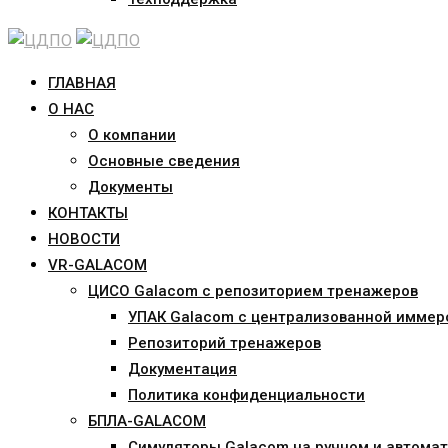
ГЛАВНАЯ
О НАС
О компании
Основные сведения
Документы
КОНТАКТЫ
НОВОСТИ
VR-GALACOM
ЦИСО Galacom с репозиторием тренажеров
УПАК Galacom с централизованной иммер
Репозиторий тренажеров
Документация
Политика конфиденциальности
БПЛА-GALACOM
Симуляторы Galacom на ручном и автомат