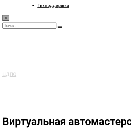
Техподдержка
×
Программно-аппаратн
автомастерская
ЦДПО
>
Программно-аппаратный комплекс GALACOM: Вир
Виртуальная автомастер