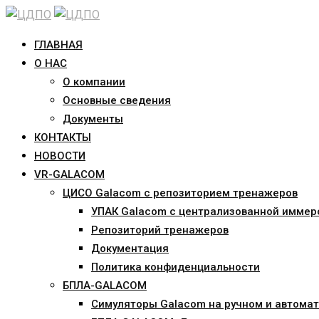
Skip
to
ГЛАВНАЯ
content
О НАС
О компании
Основные сведения
Документы
КОНТАКТЫ
НОВОСТИ
VR-GALACOM
ЦИСО Galacom с репозиторием тренажеров
УПАК Galacom с централизованной иммер
Репозиторий тренажеров
Документация
Политика конфиденциальности
БПЛА-GALACOM
Симуляторы Galacom на ручном и автомат