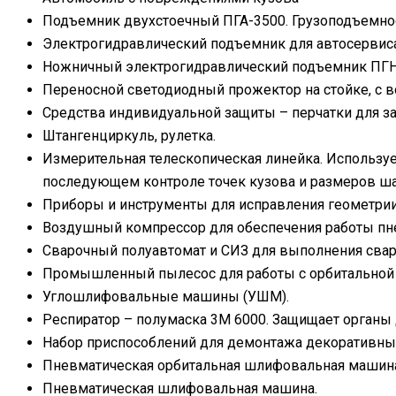
Подъемник двухстоечный ПГА-3500. Грузоподъемност
Электрогидравлический подъемник для автосервиса
Ножничный электрогидравлический подъемник ПГН
Переносной светодиодный прожектор на стойке, с 
Средства индивидуальной защиты – перчатки для защ
Штангенциркуль, рулетка.
Измерительная телескопическая линейка. Использу
последующем контроле точек кузова и размеров ша
Приборы и инструменты для исправления геометрии
Воздушный компрессор для обеспечения работы пн
Сварочный полуавтомат и СИЗ для выполнения сваро
Промышленный пылесос для работы с орбитальной
Углошлифовальные машины (УШМ).
Респиратор – полумаска 3М 6000. Защищает органы д
Набор приспособлений для демонтажа декоративных
Пневматическая орбитальная шлифовальная машин
Пневматическая шлифовальная машина.