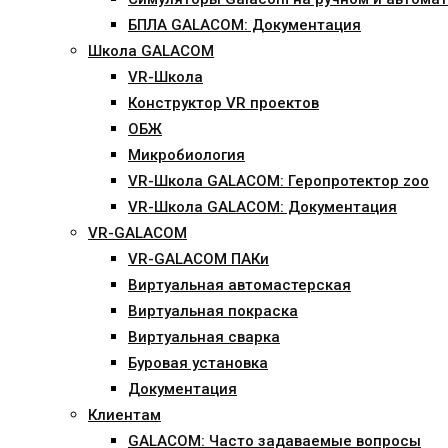
БПЛА GALACOM: Документация
Школа GALACOM
VR-Школа
Конструктор VR проектов
ОБЖ
Микробиология
VR-Школа GALACOM: Геропротектор zoo
VR-Школа GALACOM: Документация
VR-GALACOM
VR-GALACOM ПАКи
Виртуальная автомастерская
Виртуальная покраска
Виртуальная сварка
Буровая установка
Документация
Клиентам
GALACOM: Часто задаваемые вопросы