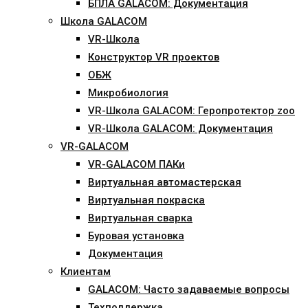
БПЛА GALACOM: Документация
Школа GALACOM
VR-Школа
Конструктор VR проектов
ОБЖ
Микробиология
VR-Школа GALACOM: Геропротектор zoo
VR-Школа GALACOM: Документация
VR-GALACOM
VR-GALACOM ПАКи
Виртуальная автомастерская
Виртуальная покраска
Виртуальная сварка
Буровая установка
Документация
Клиентам
GALACOM: Часто задаваемые вопросы
Техподдержка