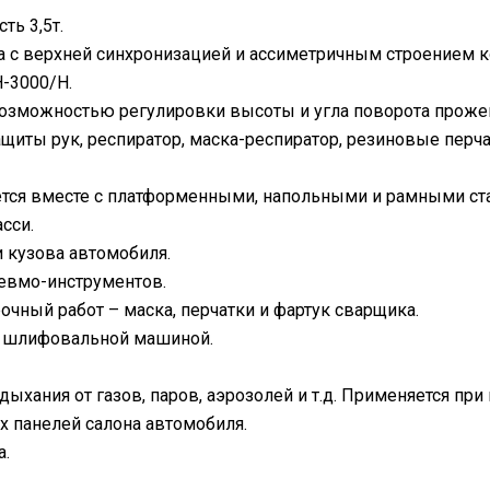
ь 3,5т.
 с верхней синхронизацией и ассиметричным строением к
-3000/Н.
возможностью регулировки высоты и угла поворота проже
иты рук, респиратор, маска-респиратор, резиновые перчат
ется вместе с платформенными, напольными и рамными ста
сси.
 кузова автомобиля.
евмо-инструментов.
чный работ – маска, перчатки и фартук сварщика.
 шлифовальной машиной.
ыхания от газов, паров, аэрозолей и т.д. Применяется пр
 панелей салона автомобиля.
а.