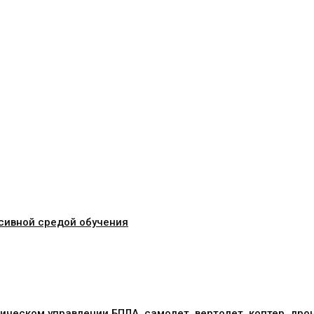
сивной средой обучения
ическом управлении БПЛА, самолет, вертолет, коптер, дро