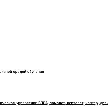
сивной средой обучения
ическом управлении БПЛА, самолет, вертолет, коптер, дро