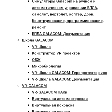
Симуляторы Galacom на ручном и
автоматическом управлении БПЛА,
самолет, вертолет, коптер, дрон.
Конструирование, программирование,
ремонт
БПЛА GALACOM: Документация
Школа GALACOM
VR-Школа
Конструктор VR проектов
ОБЖ
Микробиология
VR-Школа GALACOM: Геропротектор zoo
VR-Школа GALACOM: Документация
VR-GALACOM
VR-GALACOM ПАКи
Виртуальная автомастерская
Виртуальная покраска
Виртуальная сварка