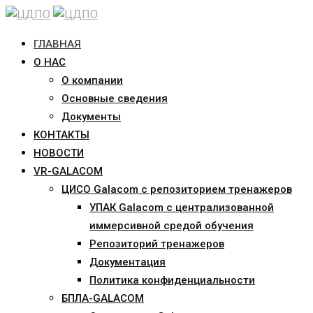
Skip
to
ГЛАВНАЯ
content
О НАС
О компании
Основные сведения
Документы
КОНТАКТЫ
НОВОСТИ
VR-GALACOM
ЦИСО Galacom с репозиторием тренажеров
УПАК Galacom с централизованной
иммерсивной средой обучения
Репозиторий тренажеров
Документация
Политика конфиденциальности
БПЛА-GALACOM