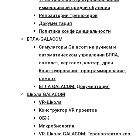
иммерсивной средой обучения
Репозиторий тренажеров
Документация
Политика конфиденциальности
БПЛА-GALACOM
Симуляторы Galacom на ручном и
автоматическом управлении БПЛА,
самолет, вертолет, коптер, дрон.
Конструирование, программирование,
ремонт
БПЛА GALACOM: Документация
Школа GALACOM
VR-Школа
Конструктор VR проектов
ОБЖ
Микробиология
VR-Школа GALACOM: Геропротектор zoo