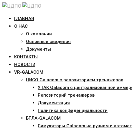
Skip
to
ГЛАВНАЯ
content
О НАС
О компании
Основные сведения
Документы
КОНТАКТЫ
НОВОСТИ
VR-GALACOM
ЦИСО Galacom с репозиторием тренажеров
УПАК Galacom с централизованной иммер
Репозиторий тренажеров
Документация
Политика конфиденциальности
БПЛА-GALACOM
Симуляторы Galacom на ручном и автомат