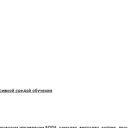
сивной средой обучения
ическом управлении БПЛА, самолет, вертолет, коптер, дро