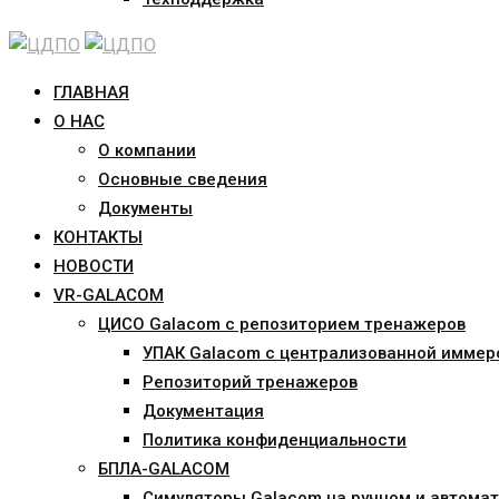
ГЛАВНАЯ
О НАС
О компании
Основные сведения
Документы
КОНТАКТЫ
НОВОСТИ
VR-GALACOM
ЦИСО Galacom с репозиторием тренажеров
УПАК Galacom с централизованной иммер
Репозиторий тренажеров
Документация
Политика конфиденциальности
БПЛА-GALACOM
Симуляторы Galacom на ручном и автомат