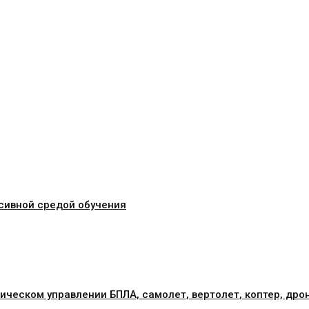
сивной средой обучения
ическом управлении БПЛА, самолет, вертолет, коптер, дро