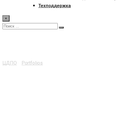
Техподдержка
×
Тренажер Камаз
ЦДПО
>
Portfolios
>
Тренажер Камаз