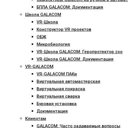
БПЛА GALACOM: Документация
Школа GALACOM
VR-Школа
Конструктор VR проектов
ОБЖ
Микробиология
VR-Школа GALACOM: Геропротектор zoo
VR-Школа GALACOM: Документация
VR-GALACOM
VR-GALACOM ПАКи
Виртуальная автомастерская
Виртуальная покраска
Виртуальная сварка
Буровая установка
Документация
Клиентам
GALACOM: Часто задаваемые вопросы