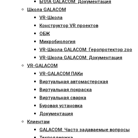
БПЛА GALACOM: Документация
Школа GALACOM
VR-Школа
Конструктор VR проектов
ОБЖ
Микробиология
VR-Школа GALACOM: Геропротектор zoo
VR-Школа GALACOM: Документация
VR-GALACOM
VR-GALACOM ПАКи
Виртуальная автомастерская
Виртуальная покраска
Виртуальная сварка
Буровая установка
Документация
Клиентам
GALACOM: Часто задаваемые вопросы
Техподдержка