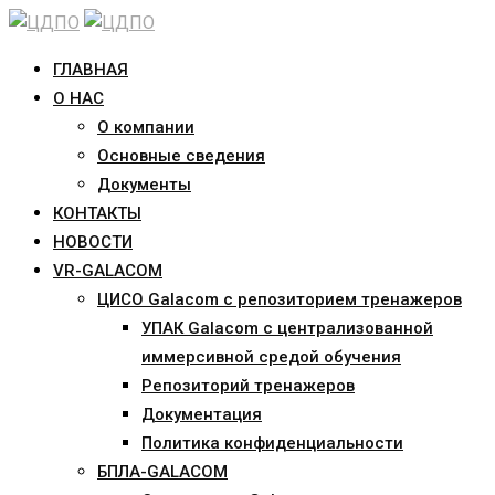
Skip
to
ГЛАВНАЯ
content
О НАС
О компании
Основные сведения
Документы
КОНТАКТЫ
НОВОСТИ
VR-GALACOM
ЦИСО Galacom с репозиторием тренажеров
УПАК Galacom с централизованной
иммерсивной средой обучения
Репозиторий тренажеров
Документация
Политика конфиденциальности
БПЛА-GALACOM