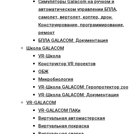
Симуляторы Galacom на ручном и
автоматическом управлении БПЛА,
самолет, вертолет, коптер, дрон.
Конструирование, программирование,
ремонт
БПЛА GALACOM: Документация
Школа GALACOM
VR-Школа
Конструктор VR проектов
ОБЖ
Микробиология
VR-Школа GALACOM: Геропротектор zoo
VR-Школа GALACOM: Документация
VR-GALACOM
VR-GALACOM ПАКи
Виртуальная автомастерская
Виртуальная покраска
Виртуальная сварка