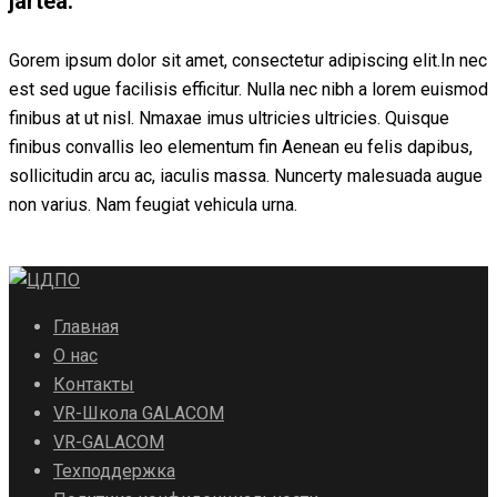
jartea.
Gorem ipsum dolor sit amet, consectetur adipiscing elit.In nec
est sed ugue facilisis efficitur. Nulla nec nibh a lorem euismod
finibus at ut nisl. Nmaxae imus ultricies ultricies. Quisque
finibus convallis leo elementum fin Aenean eu felis dapibus,
sollicitudin arcu ac, iaculis massa. Nuncerty malesuada augue
non varius. Nam feugiat vehicula urna.
Главная
О нас
Контакты
VR-Школа GALACOM
VR-GALACOM
Техподдержка