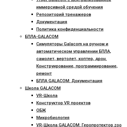
иммерсивной средой обучения
Репозиторий тренажеров
Документация
Политика конфиденциальности
БПЛА-GALACOM
Симуляторы Galacom на ручном и
автоматическом управлении БПЛА,
самолет, вертолет, коптер, дрон.
Конструирование, программирование,
ремонт
БПЛА GALACOM: Документация
Школа GALACOM
VR-Школа
Конструктор VR проектов
ОБЖ
Микробиология
VR-Школа GALACOM: Геропротектор zoo