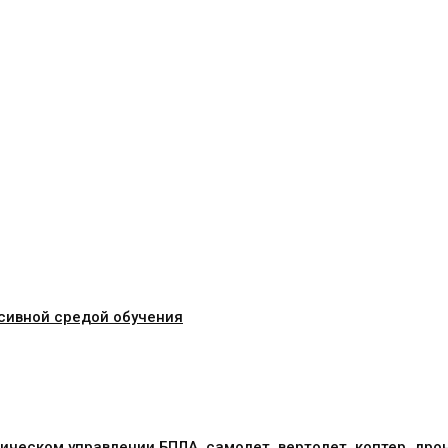
сивной средой обучения
ическом управлении БПЛА, самолет, вертолет, коптер, дро