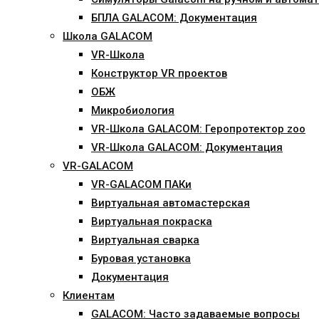
БПЛА GALACOM: Документация
Школа GALACOM
VR-Школа
Конструктор VR проектов
ОБЖ
Микробиология
VR-Школа GALACOM: Геропротектор zoo
VR-Школа GALACOM: Документация
VR-GALACOM
VR-GALACOM ПАКи
Виртуальная автомастерская
Виртуальная покраска
Виртуальная сварка
Буровая установка
Документация
Клиентам
GALACOM: Часто задаваемые вопросы