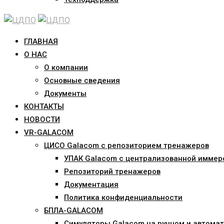
ГЛАВНАЯ
О НАС
О компании
Основные сведения
Документы
КОНТАКТЫ
НОВОСТИ
VR-GALACOM
ЦИСО Galacom с репозиторием тренажеров
УПАК Galacom с централизованной иммер
Репозиторий тренажеров
Документация
Политика конфиденциальности
БПЛА-GALACOM
Симуляторы Galacom на ручном и автомат