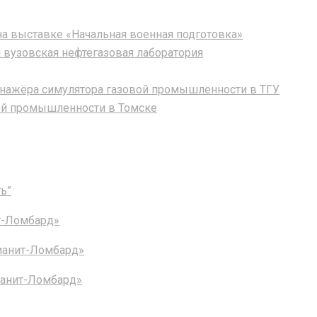
а выставке «Начальная военная подготовка»
 вузовская нефтегазовая лаборатория
нажёра симулятора газовой промышленности в ТГУ
ой промышленности в Томске
ь”
т-Ломбард»
Фианит-Ломбард»
ианит-Ломбард»