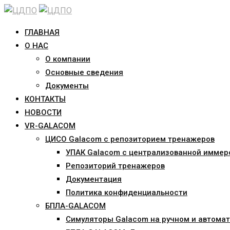
Skip
to
ГЛАВНАЯ
content
О НАС
О компании
Основные сведения
Документы
КОНТАКТЫ
НОВОСТИ
VR-GALACOM
ЦИСО Galacom с репозиторием тренажеров
УПАК Galacom с централизованной иммер
Репозиторий тренажеров
Документация
Политика конфиденциальности
БПЛА-GALACOM
Симуляторы Galacom на ручном и автомат