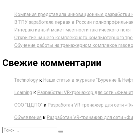
Компания представила инновационные разработки н
В ТПУ заработала первая в России полнопрофильная
Интерактивный макет местности тактического поля
Открытие нашего комплексного компьютерного тре
Обучение работы на тренажерном комплексе газов
Свежие комментарии
Technology
к
Наша статья в журнале “Бурение & Нефт
Learning
к
Разработан VR-тренажер для сети «Фиани
ООО "ЦДПО"
к
Разработан VR-тренажер для сети «
Объявления
к
Разработан VR-тренажер для сети «Ф