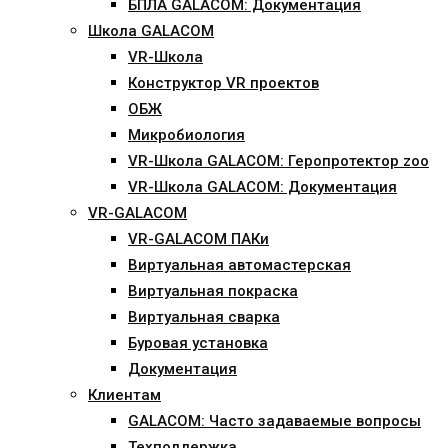
БПЛА GALACOM: Документация
Школа GALACOM
VR-Школа
Конструктор VR проектов
ОБЖ
Микробиология
VR-Школа GALACOM: Геропротектор zoo
VR-Школа GALACOM: Документация
VR-GALACOM
VR-GALACOM ПАКи
Виртуальная автомастерская
Виртуальная покраска
Виртуальная сварка
Буровая установка
Документация
Клиентам
GALACOM: Часто задаваемые вопросы
Техподдержка