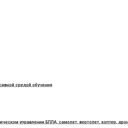
сивной средой обучения
ическом управлении БПЛА, самолет, вертолет, коптер, дро