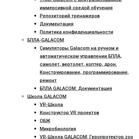
иммерсивной средой обучения
Репозиторий тренажеров
Документация
Политика конфиденциальности
БПЛА-GALACOM
Симуляторы Galacom на ручном и
автоматическом управлении БПЛА,
самолет, вертолет, коптер, дрон.
Конструирование, программирование,
ремонт
БПЛА GALACOM: Документация
Школа GALACOM
VR-Школа
Конструктор VR проектов
ОБЖ
Микробиология
VR-Школа GALACOM: Геропротектор zoo