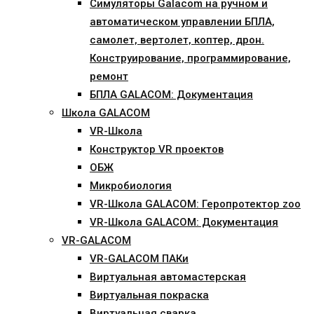
Симуляторы Galacom на ручном и
автоматическом управлении БПЛА,
самолет, вертолет, коптер, дрон.
Конструирование, программирование,
ремонт
БПЛА GALACOM: Документация
Школа GALACOM
VR-Школа
Конструктор VR проектов
ОБЖ
Микробиология
VR-Школа GALACOM: Геропротектор zoo
VR-Школа GALACOM: Документация
VR-GALACOM
VR-GALACOM ПАКи
Виртуальная автомастерская
Виртуальная покраска
Виртуальная сварка