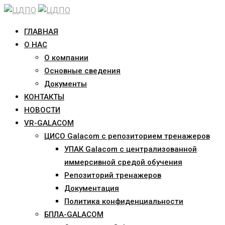
Skip
to
ГЛАВНАЯ
content
О НАС
О компании
Основные сведения
Документы
КОНТАКТЫ
НОВОСТИ
VR-GALACOM
ЦИСО Galacom с репозиторием тренажеров
УПАК Galacom с централизованной
иммерсивной средой обучения
Репозиторий тренажеров
Документация
Политика конфиденциальности
БПЛА-GALACOM