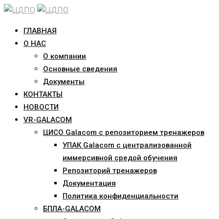
Skip
to
ГЛАВНАЯ
content
О НАС
О компании
Основные сведения
Документы
КОНТАКТЫ
НОВОСТИ
VR-GALACOM
ЦИСО Galacom с репозиторием тренажеров
УПАК Galacom с централизованной
иммерсивной средой обучения
Репозиторий тренажеров
Документация
Политика конфиденциальности
БПЛА-GALACOM