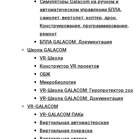
Симуляторы Galacom на ручном и
автоматическом управлении БПЛА,
самолет, вертолет, коптер, дрон.
Конструирование, программирование,
ремонт
БПЛА GALACOM: Документация
Школа GALACOM
VR-Школа
Конструктор VR проектов
ОБЖ
Микробиология
VR-Школа GALACOM: Геропротектор zoo
VR-Школа GALACOM: Документация
VR-GALACOM
VR-GALACOM ПАКи
Виртуальная автомастерская
Виртуальная покраска
Виртуальная сварка