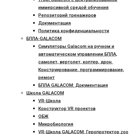
иммерсивной средой обучения
Репозиторий тренажеров
Документация
Политика конфиденциальности
БПЛА-GALACOM
Симуляторы Galacom на ручном и
автоматическом управлении БПЛА,
самолет, вертолет, коптер, дрон.
Конструирование, программирование,
ремонт
БПЛА GALACOM: Документация
Школа GALACOM
VR-Школа
Конструктор VR проектов
ОБЖ
Микробиология
VR-Школа GALACOM: Геропротектор zoo