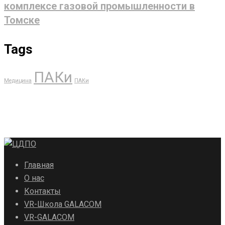
комплексе газовой промышленности в
Томске
Tags
ПАКи
Медицина
ПАКи
Главная
О нас
Контакты
VR-Школа GALACOM
VR-GALACOM