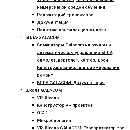
иммерсивной средой обучения
Репозиторий тренажеров
Документация
Политика конфиденциальности
БПЛА-GALACOM
Симуляторы Galacom на ручном и
автоматическом управлении БПЛА,
самолет, вертолет, коптер, дрон.
Конструирование, программирование,
ремонт
БПЛА GALACOM: Документация
Школа GALACOM
VR-Школа
Конструктор VR проектов
ОБЖ
Микробиология
VR-Школа GALACOM: Геропротектор zoo