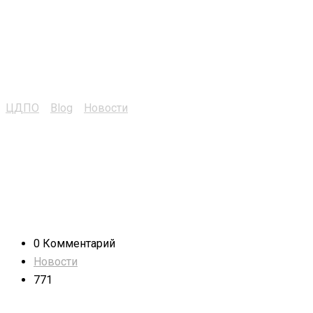
обучении навыкам
сварки на нашем
тренажере
ЦДПО
>
Blog
>
Новости
>
TV интервью об обучении
навыкам сварки на нашем тренажере
0 Комментарий
Новости
771