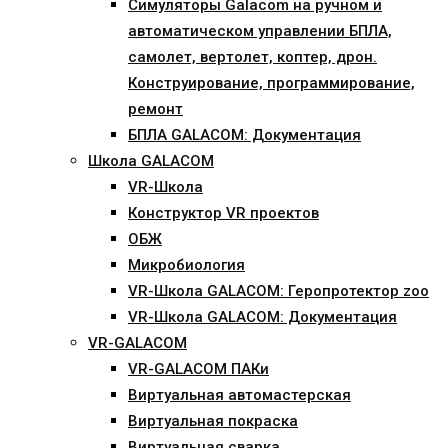
Симуляторы Galacom на ручном и
автоматическом управлении БПЛА,
самолет, вертолет, коптер, дрон.
Конструирование, программирование,
ремонт
БПЛА GALACOM: Документация
Школа GALACOM
VR-Школа
Конструктор VR проектов
ОБЖ
Микробиология
VR-Школа GALACOM: Геропротектор zoo
VR-Школа GALACOM: Документация
VR-GALACOM
VR-GALACOM ПАКи
Виртуальная автомастерская
Виртуальная покраска
Виртуальная сварка