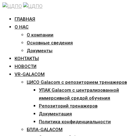
Skip
to
ГЛАВНАЯ
content
О НАС
О компании
Основные сведения
Документы
КОНТАКТЫ
НОВОСТИ
VR-GALACOM
ЦИСО Galacom с репозиторием тренажеров
УПАК Galacom с централизованной
иммерсивной средой обучения
Репозиторий тренажеров
Документация
Политика конфиденциальности
БПЛА-GALACOM