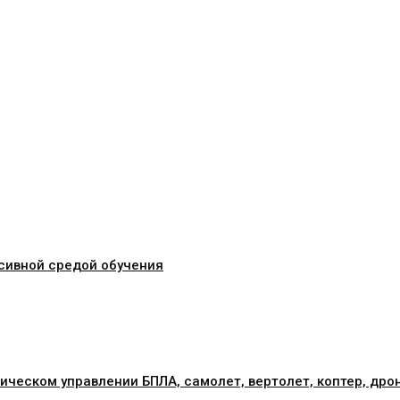
сивной средой обучения
ическом управлении БПЛА, самолет, вертолет, коптер, дро