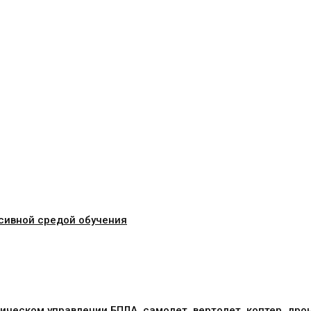
сивной средой обучения
ическом управлении БПЛА, самолет, вертолет, коптер, дро