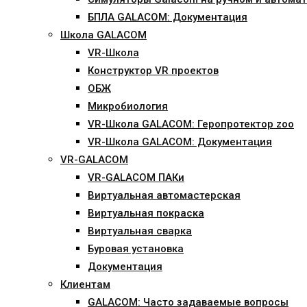
БПЛА GALACOM: Документация
Школа GALACOM
VR-Школа
Конструктор VR проектов
ОБЖ
Микробиология
VR-Школа GALACOM: Геропротектор zoo
VR-Школа GALACOM: Документация
VR-GALACOM
VR-GALACOM ПАКи
Виртуальная автомастерская
Виртуальная покраска
Виртуальная сварка
Буровая установка
Документация
Клиентам
GALACOM: Часто задаваемые вопросы