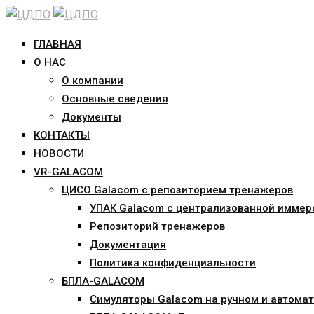
Skip
to
ГЛАВНАЯ
content
О НАС
О компании
Основные сведения
Документы
КОНТАКТЫ
НОВОСТИ
VR-GALACOM
ЦИСО Galacom с репозиторием тренажеров
УПАК Galacom с централизованной иммер
Репозиторий тренажеров
Документация
Политика конфиденциальности
БПЛА-GALACOM
Симуляторы Galacom на ручном и автомат