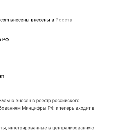
lacom внесены внесены в
Реестр
и РФ.
кт
ально внесен в реестр российского
ребованиям Минцифры РФ и теперь входит в
оты, интегрированные в централизованную