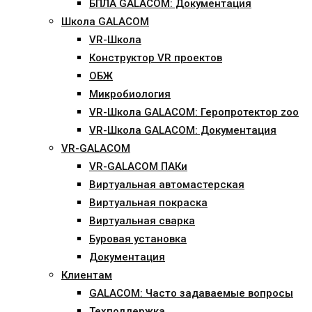
БПЛА GALACOM: Документация
Школа GALACOM
VR-Школа
Конструктор VR проектов
ОБЖ
Микробиология
VR-Школа GALACOM: Геропротектор zoo
VR-Школа GALACOM: Документация
VR-GALACOM
VR-GALACOM ПАКи
Виртуальная автомастерская
Виртуальная покраска
Виртуальная сварка
Буровая установка
Документация
Клиентам
GALACOM: Часто задаваемые вопросы
Техподдержка