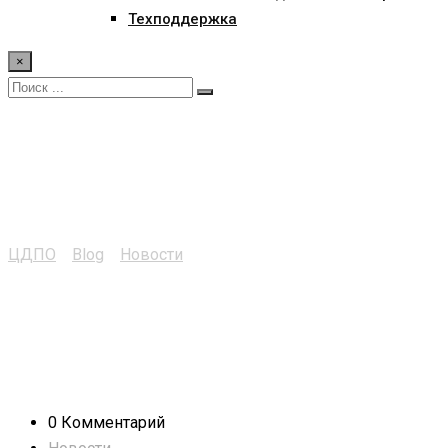
Техподдержка
×
Программный комплекс
российского ПО
ЦДПО
>
Blog
>
Новости
>
Программный комплекс Galacom
0 Комментарий