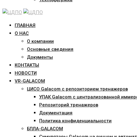
ГЛАВНАЯ
О НАС
О компании
Основные сведения
Документы
КОНТАКТЫ
НОВОСТИ
VR-GALACOM
ЦИСО Galacom с репозиторием тренажеров
УПАК Galacom с централизованной иммер
Репозиторий тренажеров
Документация
Политика конфиденциальности
БПЛА-GALACOM
Симуляторы Galacom на ручном и автомат