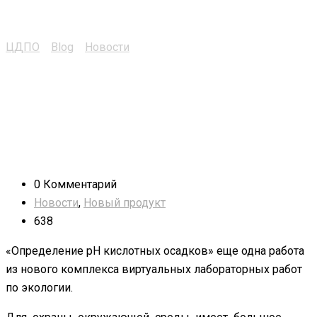
кислотных осадков
ЦДПО
>
Blog
>
Новости
>
Определение pH кислотных
осадков
0 Комментарий
Новости
,
Новый продукт
638
«Определение pH кислотных осадков» еще одна работа
из нового комплекса виртуальных лабораторных работ
по экологии.