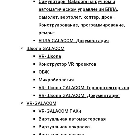
Симуляторы Galacom на ручном и
автоматическом управлении БПЛА,
самолет, вертолет, коптер, дрон.
Конструирование, программирование,
ремонт
БПЛА GALACOM: Документация
Школа GALACOM
VR-Школа
Конструктор VR проектов
ОБЖ
Микробиология
VR-Школа GALACOM: Геропротектор zoo
VR-Школа GALACOM: Документация
VR-GALACOM
VR-GALACOM ПАКи
Виртуальная автомастерская
Виртуальная покраска
Виртуальная сварка