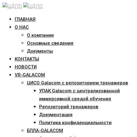
Skip
to
ГЛАВНАЯ
content
О НАС
О компании
Основные сведения
Документы
КОНТАКТЫ
НОВОСТИ
VR-GALACOM
ЦИСО Galacom с репозиторием тренажеров
УПАК Galacom с централизованной
иммерсивной средой обучения
Репозиторий тренажеров
Документация
Политика конфиденциальности
БПЛА-GALACOM