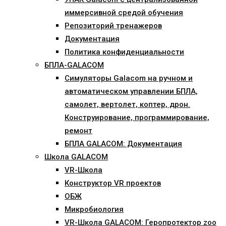
иммерсивной средой обучения
Репозиторий тренажеров
Документация
Политика конфиденциальности
БПЛА-GALACOM
Симуляторы Galacom на ручном и
автоматическом управлении БПЛА,
самолет, вертолет, коптер, дрон.
Конструирование, программирование,
ремонт
БПЛА GALACOM: Документация
Школа GALACOM
VR-Школа
Конструктор VR проектов
ОБЖ
Микробиология
VR-Школа GALACOM: Геропротектор zoo