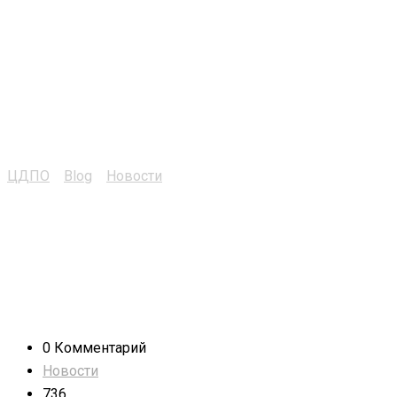
программно-
аппаратного
комплекса
“Электросварка”
ЦДПО
>
Blog
>
Новости
>
Программа для программно-
аппаратного комплекса “Электросварка”
0 Комментарий
Новости
736