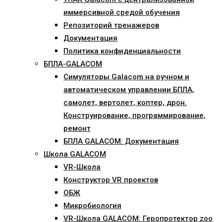
иммерсивной средой обучения
Репозиторий тренажеров
Документация
Политика конфиденциальности
БПЛА-GALACOM
Симуляторы Galacom на ручном и
автоматическом управлении БПЛА,
самолет, вертолет, коптер, дрон.
Конструирование, программирование,
ремонт
БПЛА GALACOM: Документация
Школа GALACOM
VR-Школа
Конструктор VR проектов
ОБЖ
Микробиология
VR-Школа GALACOM: Геропротектор zoo