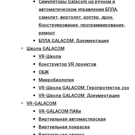
Симуляторы Galacom на ручном и
автоматическом управлении БПЛА,
самолет, вертолет, коптер, дрон.
Конструирование, программирование,
ремонт
БПЛА GALACOM: Документация
Школа GALACOM
VR-Школа
Конструктор VR проектов
ОБЖ
Микробиология
VR-Школа GALACOM: Геропротектор zoo
VR-Школа GALACOM: Документация
VR-GALACOM
VR-GALACOM ПАКи
Виртуальная автомастерская
Виртуальная покраска
Виртуальная сварка