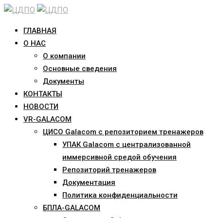
Skip
to
ГЛАВНАЯ
content
О НАС
О компании
Основные сведения
Документы
КОНТАКТЫ
НОВОСТИ
VR-GALACOM
ЦИСО Galacom с репозиторием тренажеров
УПАК Galacom с централизованной
иммерсивной средой обучения
Репозиторий тренажеров
Документация
Политика конфиденциальности
БПЛА-GALACOM