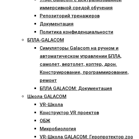
иммерсивной средой обучения
Репозиторий тренажеров
Документация
Политика конфиденциальности
БПЛА-GALACOM
Симуляторы Galacom на ручном и
автоматическом управлении БПЛА,
самолет, вертолет, коптер, дрон.
Конструирование, программирование,
ремонт
БПЛА GALACOM: Документация
Школа GALACOM
VR-Школа
Конструктор VR проектов
ОБЖ
Микробиология
VR-Школа GALACOM: Геропротектор zoo