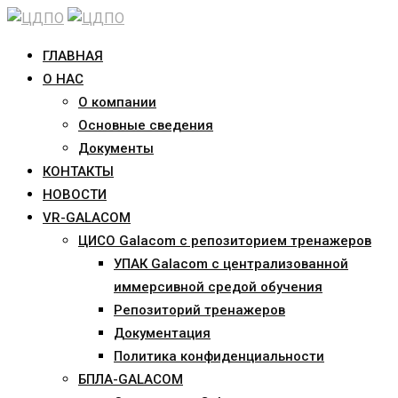
Skip
to
ГЛАВНАЯ
content
О НАС
О компании
Основные сведения
Документы
КОНТАКТЫ
НОВОСТИ
VR-GALACOM
ЦИСО Galacom с репозиторием тренажеров
УПАК Galacom с централизованной
иммерсивной средой обучения
Репозиторий тренажеров
Документация
Политика конфиденциальности
БПЛА-GALACOM