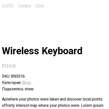
ЦДПО
>
Товары
>
Shop
>
Wireless Keyboard
Wireless Keyboard
$
125.00
SKU:
BN3016
Категория:
Shop
Поделитесь этим:
Aplwhere your photos were taken and discover local points
offrerty interest map where your photos were. Lorem ipsum