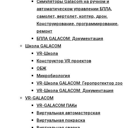
Симуляторы Galacom на ручном и
автоматическом управлении БПЛА,
самолет, вертолет, коптер, дрон.
Конструирование, программирование,
ремонт
БПЛА GALACOM: Документация
Школа GALACOM
VR-Школа
Конструктор VR проектов
ОБЖ
Микробиология
VR-Школа GALACOM: Геропротектор zoo
VR-Школа GALACOM: Документация
VR-GALACOM
VR-GALACOM ПАКи
Виртуальная автомастерская
Виртуальная покраска
Виртуальная сварка