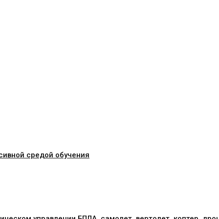
сивной средой обучения
ическом управлении БПЛА, самолет, вертолет, коптер, дро