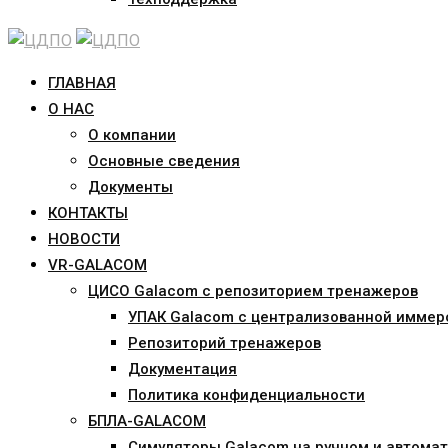
ГЛАВНАЯ
О НАС
О компании
Основные сведения
Документы
КОНТАКТЫ
НОВОСТИ
VR-GALACOM
ЦИСО Galacom с репозиторием тренажеров
УПАК Galacom с централизованной иммер
Репозиторий тренажеров
Документация
Политика конфиденциальности
БПЛА-GALACOM
Симуляторы Galacom на ручном и автомат