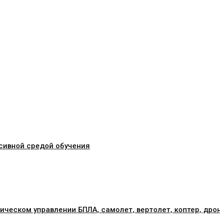
сивной средой обучения
ическом управлении БПЛА, самолет, вертолет, коптер, дро