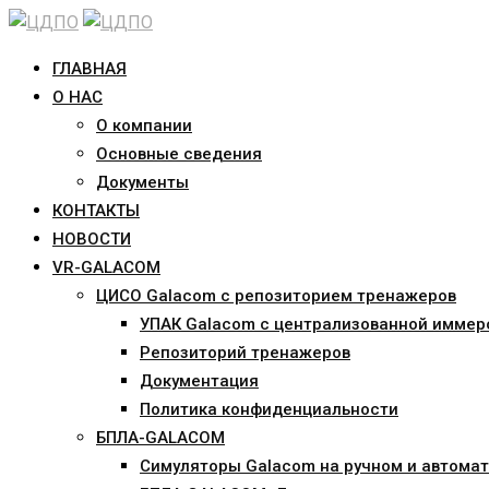
Skip
to
ГЛАВНАЯ
content
О НАС
О компании
Основные сведения
Документы
КОНТАКТЫ
НОВОСТИ
VR-GALACOM
ЦИСО Galacom с репозиторием тренажеров
УПАК Galacom с централизованной иммер
Репозиторий тренажеров
Документация
Политика конфиденциальности
БПЛА-GALACOM
Симуляторы Galacom на ручном и автомат