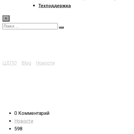
Техподдержка
×
Сегодня у нашего дире
ЦДПО
>
Blog
>
Новости
>
Сегодня у нашего директора Юб
0 Комментарий
Новости
598