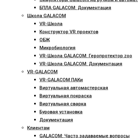
БПЛА GALACOM: Документация
Школа GALACOM
VR-Школа
Конструктор VR проектов
ОБЖ
Микробиология
VR-Школа GALACOM: Геропротектор zoo
VR-Школа GALACOM: Документация
VR-GALACOM
VR-GALACOM ПАКи
Виртуальная автомастерская
Виртуальная покраска
Виртуальная сварка
Буровая установка
Документация
Клиентам
GALACOM: Часто задаваемые вопросы