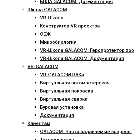
БПЛА GALACOM: Документация
Школа GALACOM
VR-Школа
Конструктор VR проектов
ОБЖ
Микробиология
VR-Школа GALACOM: Геропротектор zoo
VR-Школа GALACOM: Документация
VR-GALACOM
VR-GALACOM ПАКи
Виртуальная автомастерская
Виртуальная покраска
Виртуальная сварка
Буровая установка
Документация
Клиентам
GALACOM: Часто задаваемые вопросы
Техподдержка