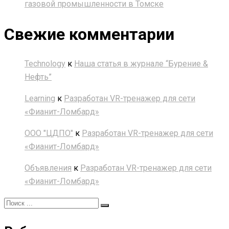
газовой промышленности в Томске
Свежие комментарии
Technology
к
Наша статья в журнале “Бурение &
Нефть”
Learning
к
Разработан VR-тренажер для сети
«Фианит-Ломбард»
ООО "ЦДПО"
к
Разработан VR-тренажер для сети
«Фианит-Ломбард»
Объявления
к
Разработан VR-тренажер для сети
«Фианит-Ломбард»