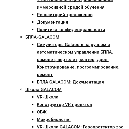
иммерсивной средой обучения
Репозиторий тренажеров
Документация
Политика конфиденциальности
БПЛА-GALACOM
Симуляторы Galacom на ручном и
автоматическом управлении БПЛА,
самолет, вертолет, коптер, дрон.
Конструирование, программирование,
ремонт
БПЛА GALACOM: Документация
Школа GALACOM
VR-Школа
Конструктор VR проектов
ОБЖ
Микробиология
VR-Школа GALACOM: Геропротектор zoo