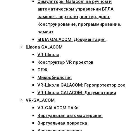
Симуляторы Galacom на ручном и
автоматическом управлении БПЛА,
самолет, вертолет, коптер, дрон.
Конструирование, программирование,
ремонт
БПЛА GALACOM: Документация
Школа GALACOM
VR-Школа
Конструктор VR проектов
ОБЖ
Микробиология
VR-Школа GALACOM: Геропротектор zoo
VR-Школа GALACOM: Документация
VR-GALACOM
VR-GALACOM ПАКи
Виртуальная автомастерская
Виртуальная покраска
Виртуальная сварка