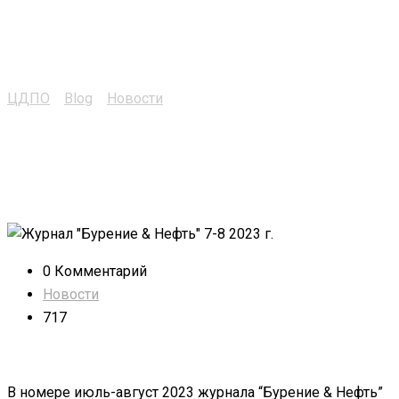
журнале “Бурение &
Нефть”
ЦДПО
>
Blog
>
Новости
>
Наша статья в журнале
“Бурение & Нефть”
0 Комментарий
Новости
717
В номере июль-август 2023 журнала “Бурение & Нефть”