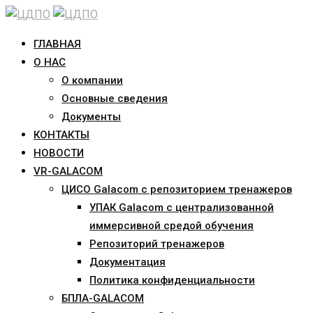
Skip
to
ГЛАВНАЯ
content
О НАС
О компании
Основные сведения
Документы
КОНТАКТЫ
НОВОСТИ
VR-GALACOM
ЦИСО Galacom с репозиторием тренажеров
УПАК Galacom с централизованной
иммерсивной средой обучения
Репозиторий тренажеров
Документация
Политика конфиденциальности
БПЛА-GALACOM