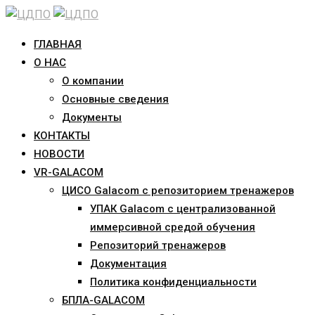
Skip
to
ГЛАВНАЯ
content
О НАС
О компании
Основные сведения
Документы
КОНТАКТЫ
НОВОСТИ
VR-GALACOM
ЦИСО Galacom с репозиторием тренажеров
УПАК Galacom с централизованной
иммерсивной средой обучения
Репозиторий тренажеров
Документация
Политика конфиденциальности
БПЛА-GALACOM