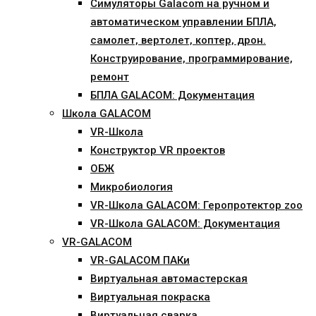
Симуляторы Galacom на ручном и
автоматическом управлении БПЛА,
самолет, вертолет, коптер, дрон.
Конструирование, программирование,
ремонт
БПЛА GALACOM: Документация
Школа GALACOM
VR-Школа
Конструктор VR проектов
ОБЖ
Микробиология
VR-Школа GALACOM: Геропротектор zoo
VR-Школа GALACOM: Документация
VR-GALACOM
VR-GALACOM ПАКи
Виртуальная автомастерская
Виртуальная покраска
Виртуальная сварка