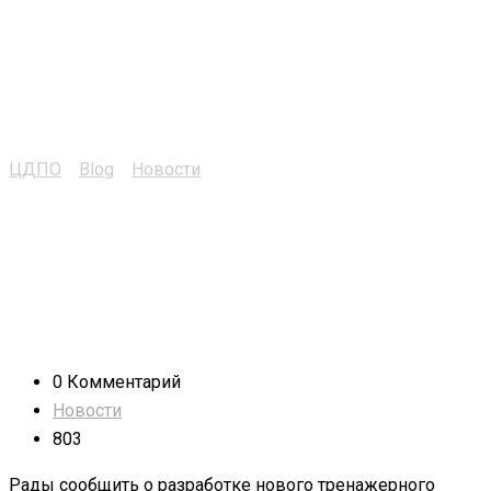
скважин на нефть и
газ – БУ5000/320 (ЭР /
ЭУК)
ЦДПО
>
Blog
>
Новости
>
Строительство скважин на
нефть и газ – БУ5000/320 (ЭР / ЭУК)
0 Комментарий
Новости
803
Рады сообщить о разработке нового тренажерного