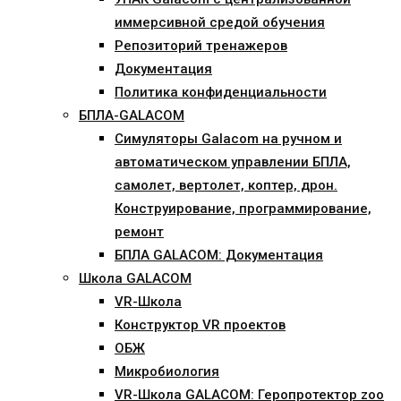
иммерсивной средой обучения
Репозиторий тренажеров
Документация
Политика конфиденциальности
БПЛА-GALACOM
Симуляторы Galacom на ручном и
автоматическом управлении БПЛА,
самолет, вертолет, коптер, дрон.
Конструирование, программирование,
ремонт
БПЛА GALACOM: Документация
Школа GALACOM
VR-Школа
Конструктор VR проектов
ОБЖ
Микробиология
VR-Школа GALACOM: Геропротектор zoo