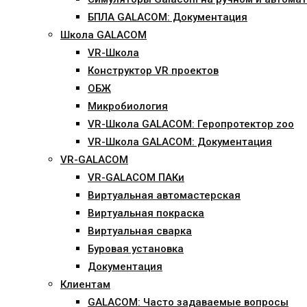
БПЛА GALACOM: Документация
Школа GALACOM
VR-Школа
Конструктор VR проектов
ОБЖ
Микробиология
VR-Школа GALACOM: Геропротектор zoo
VR-Школа GALACOM: Документация
VR-GALACOM
VR-GALACOM ПАКи
Виртуальная автомастерская
Виртуальная покраска
Виртуальная сварка
Буровая установка
Документация
Клиентам
GALACOM: Часто задаваемые вопросы