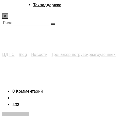
Техподдержка
×
photo_5267145410332
ЦДПО
>
Blog
>
Новости
>
Тренажер погрузо-разгрузочных
0 Комментарий
403