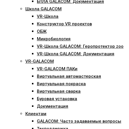
БПЛА GALACOM: Документация
Школа GALACOM
VR-Школа
Конструктор VR проектов
ОБЖ
Микробиология
VR-Школа GALACOM: Геропротектор zoo
VR-Школа GALACOM: Документация
VR-GALACOM
VR-GALACOM ПАКи
Виртуальная автомастерская
Виртуальная покраска
Виртуальная сварка
Буровая установка
Документация
Клиентам
GALACOM: Часто задаваемые вопросы
Техподдержка