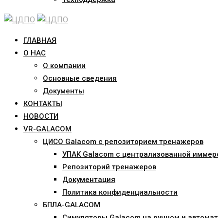
ГЛАВНАЯ
О НАС
О компании
Основные сведения
Документы
КОНТАКТЫ
НОВОСТИ
VR-GALACOM
ЦИСО Galacom с репозиторием тренажеров
УПАК Galacom с централизованной иммер
Репозиторий тренажеров
Документация
Политика конфиденциальности
БПЛА-GALACOM
Симуляторы Galacom на ручном и автомат