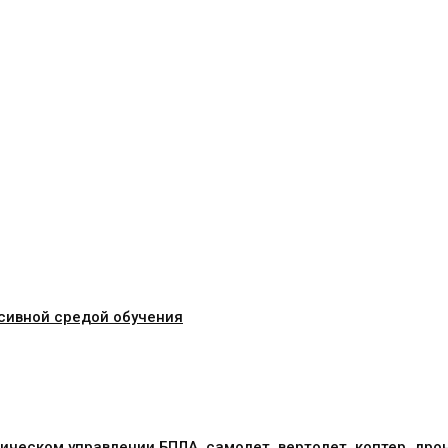
сивной средой обучения
ическом управлении БПЛА, самолет, вертолет, коптер, дро