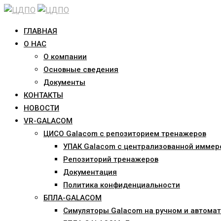
Skip
to
ГЛАВНАЯ
content
О НАС
О компании
Основные сведения
Документы
КОНТАКТЫ
НОВОСТИ
VR-GALACOM
ЦИСО Galacom с репозиторием тренажеров
УПАК Galacom с централизованной иммер
Репозиторий тренажеров
Документация
Политика конфиденциальности
БПЛА-GALACOM
Симуляторы Galacom на ручном и автомат