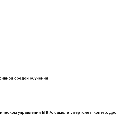
сивной средой обучения
ическом управлении БПЛА, самолет, вертолет, коптер, дро