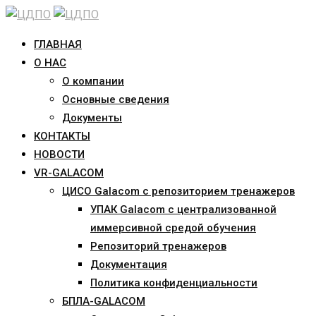
Skip
to
ГЛАВНАЯ
content
О НАС
О компании
Основные сведения
Документы
КОНТАКТЫ
НОВОСТИ
VR-GALACOM
ЦИСО Galacom с репозиторием тренажеров
УПАК Galacom с централизованной
иммерсивной средой обучения
Репозиторий тренажеров
Документация
Политика конфиденциальности
БПЛА-GALACOM