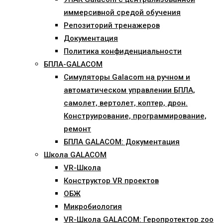
иммерсивной средой обучения
Репозиторий тренажеров
Документация
Политика конфиденциальности
БПЛА-GALACOM
Симуляторы Galacom на ручном и
автоматическом управлении БПЛА,
самолет, вертолет, коптер, дрон.
Конструирование, программирование,
ремонт
БПЛА GALACOM: Документация
Школа GALACOM
VR-Школа
Конструктор VR проектов
ОБЖ
Микробиология
VR-Школа GALACOM: Геропротектор zoo