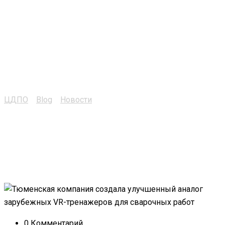
улучшенном аналоге
зарубежных VR-
тренажеров для
сварочных работ
ЦДПО
>
Blog
>
Новости
>
СМИ о нашем улучшенном
аналоге зарубежных VR-тренажеров для сварочных
работ
0 Комментарий