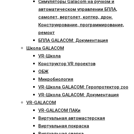
Симуляторы Galacom на ручном и
автоматическом управлении БПЛА,
самолет, вертолет, коптер, дрон.
Конструирование, программирование,
ремонт
БПЛА GALACOM: Документация
Школа GALACOM
VR-Школа
Конструктор VR проектов
ОБЖ
Микробиология
VR-Школа GALACOM: Геропротектор zoo
VR-Школа GALACOM: Документация
VR-GALACOM
VR-GALACOM ПАКи
Виртуальная автомастерская
Виртуальная покраска
Виртуальная сварка