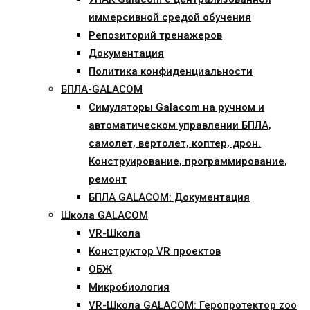
иммерсивной средой обучения
Репозиторий тренажеров
Документация
Политика конфиденциальности
БПЛА-GALACOM
Симуляторы Galacom на ручном и
автоматическом управлении БПЛА,
самолет, вертолет, коптер, дрон.
Конструирование, программирование,
ремонт
БПЛА GALACOM: Документация
Школа GALACOM
VR-Школа
Конструктор VR проектов
ОБЖ
Микробиология
VR-Школа GALACOM: Геропротектор zoo