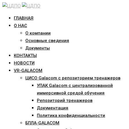
Skip
to
ГЛАВНАЯ
content
О НАС
О компании
Основные сведения
Документы
КОНТАКТЫ
НОВОСТИ
VR-GALACOM
ЦИСО Galacom с репозиторием тренажеров
УПАК Galacom с централизованной
иммерсивной средой обучения
Репозиторий тренажеров
Документация
Политика конфиденциальности
БПЛА-GALACOM