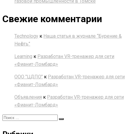
газовой промышленности в Томске
Свежие комментарии
Technology
к
Наша статья в журнале “Бурение &
Нефть”
Learning
к
Разработан VR-тренажер для сети
«Фианит-Ломбард»
ООО "ЦДПО"
к
Разработан VR-тренажер для сети
«Фианит-Ломбард»
Объявления
к
Разработан VR-тренажер для сети
«Фианит-Ломбард»