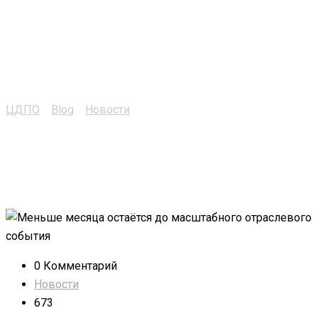
промышленно-
энергетическом
форуме TNF
ЦДПО
>
Blog
>
Новости
>
TV о нашем участии в
промышленно-энергетическом форуме TNF
0 Комментарий
Новости
673